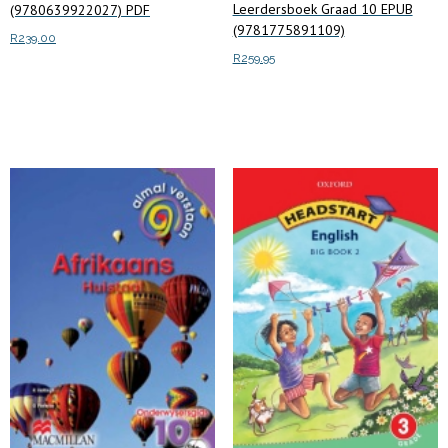
Leerdersboek Graad 10 EPUB
(9780639922027) PDF
(9781775891109)
R
239.00
R
259.95
Add to cart
Add to cart