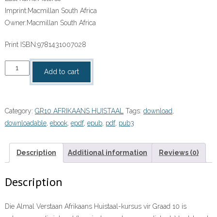
Imprint:
Macmillan South Africa
Owner:
Macmillan South Africa
Print ISBN:
9781431007028
“Almal
Add to cart
Verstaan
Afrikaans
Huistaal
Category:
GR10 AFRIKAANS HUISTAAL
Tags:
download
,
Graad
downloadable
,
ebook
,
epdf
,
epub
,
pdf
,
pub3
10
Onderwysersgids”
eboek
Description
Additional information
Reviews (0)
ePdf
quantity
Description
Die Almal Verstaan Afrikaans Huistaal-kursus vir Graad 10 is