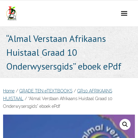
Skip
to
content
“Almal Verstaan Afrikaans
Huistaal Graad 10
Onderwysersgids” eboek ePdf
Home
/
GRADE TEN eTEXTBOOKS
/
GR10 AFRIKAANS
HUISTAAL
/ “Almal Verstaan Afrikaans Huistaal Graad 10
Onderwysersgids” eboek ePdf