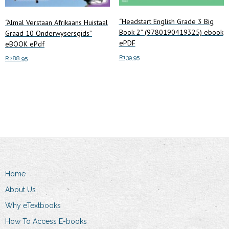
“Headstart English Grade 3 Big
“Almal Verstaan Afrikaans Huistaal
Book 2” (9780190419325) ebook
Graad 10 Onderwysersgids”
ePDF
eBOOK ePdf
R
139.95
R
288.95
Add to cart
Add to cart
Home
About Us
Why eTextbooks
How To Access E-books