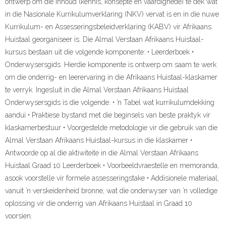
ontwerp om die inhoud (kennis, konsepte en vaardighede) te dek wat
in die Nasionale Kurrikulumverklaring (NKV) vervat is en in die nuwe
Kurrikulum- en Assesseringsbeleidverklaring (KABV) vir Afrikaans
Huistaal georganiseer is. Die Almal Verstaan Afrikaans Huistaal-
kursus bestaan uit die volgende komponente: • Leerderboek •
Onderwysersgids. Hierdie komponente is ontwerp om saam te werk
om die onderrig- en leerervaring in die Afrikaans Huistaal-klaskamer
te verryk. Ingesluit in die Almal Verstaan Afrikaans Huistaal
Onderwysersgids is die volgende: • ’n Tabel wat kurrikulumdekking
aandui • Praktiese bystand met die beginsels van beste praktyk vir
klaskamerbestuur • Voorgestelde metodologie vir die gebruik van die
Almal Verstaan Afrikaans Huistaal-kursus in die klaskamer •
Antwoorde op al die aktiwiteite in die Almal Verstaan Afrikaans
Huistaal Graad 10 Leerderboek • Voorbeeldvraestelle en memoranda,
asook voorstelle vir formele assesseringstake • Addisionele materiaal,
vanuit ’n verskeidenheid bronne, wat die onderwyser van ’n volledige
oplossing vir die onderrig van Afrikaans Huistaal in Graad 10
voorsien.