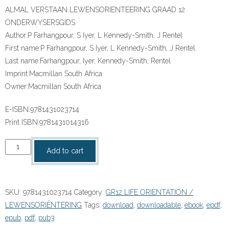
ALMAL VERSTAAN LEWENSORIENTEERING GRAAD 12
ONDERWYSERSGIDS
Author:
P Farhangpour, S Iyer, L Kennedy-Smith, J Rentel
First name:
P Farhangpour, S Iyer, L Kennedy-Smith, J Rentel
Last name:
Farhangpour, Iyer, Kennedy-Smith, Rentel
Imprint:
Macmillan South Africa
Owner:
Macmillan South Africa
E-ISBN:
9781431023714
Print ISBN:
9781431014316
“ALMAL
Add to cart
VERSTAAN
LEWENSORIENTEERING
GRAAD
SKU:
9781431023714
Category:
GR12 LIFE ORIENTATION /
12
LEWENSORIËNTERING
Tags:
download
,
downloadable
,
ebook
,
epdf
,
ONDERWYSERSGIDS”
epub
,
pdf
,
pub3
(9781431023714)