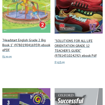
“Headstart English Grade 2 Big
“SOLUTIONS FOR ALL LIFE
Book 1” (9780190416959) ebook
ORIENTATION GRADE 12
ePDF
TEACHER’S GUIDE”
(9781431024292) ebook Pdf
R
139.95
R
326.95
Add to cart
Add to cart