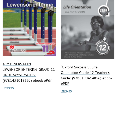
ALMAL VERSTAAN
“Oxford Successful Life
LEWENSORIËNTERING GRAAD 11
Orientation Grade 12 Teacher’s
ONDERWYSERSGIDS”
Guide” (9780190414856) ebook
(9781431018352) ebook ePdf
ePDF
R
363.95
R
129.95
Add to cart
Add to cart