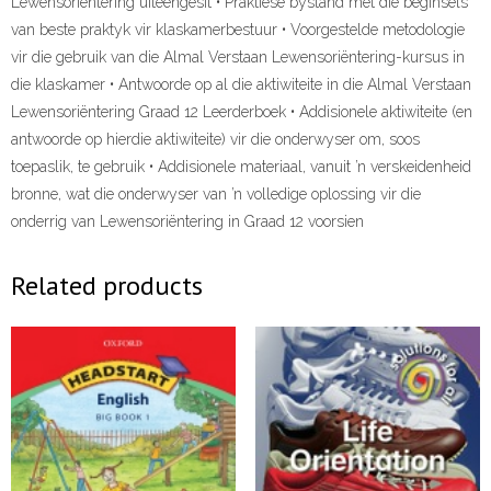
Lewensoriëntering uiteengesit • Praktiese bystand met die beginsels
van beste praktyk vir klaskamerbestuur • Voorgestelde metodologie
vir die gebruik van die Almal Verstaan Lewensoriëntering-kursus in
die klaskamer • Antwoorde op al die aktiwiteite in die Almal Verstaan
Lewensoriëntering Graad 12 Leerderboek • Addisionele aktiwiteite (en
antwoorde op hierdie aktiwiteite) vir die onderwyser om, soos
toepaslik, te gebruik • Addisionele materiaal, vanuit ’n verskeidenheid
bronne, wat die onderwyser van ’n volledige oplossing vir die
onderrig van Lewensoriëntering in Graad 12 voorsien
Related products