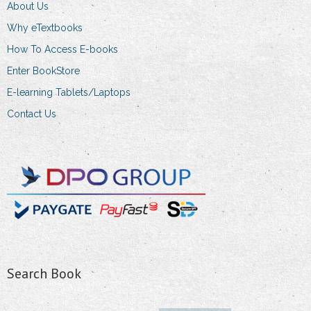
on
About Us
the
Why eTextbooks
product
How To Access E-books
page
Enter BookStore
E-learning Tablets/Laptops
Contact Us
Search Book