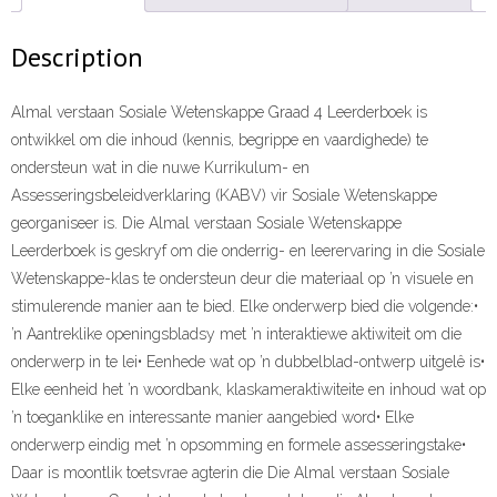
Description
Almal verstaan Sosiale Wetenskappe Graad 4 Leerderboek is
ontwikkel om die inhoud (kennis, begrippe en vaardighede) te
ondersteun wat in die nuwe Kurrikulum- en
Assesseringsbeleidverklaring (KABV) vir Sosiale Wetenskappe
georganiseer is. Die Almal verstaan Sosiale Wetenskappe
Leerderboek is geskryf om die onderrig- en leerervaring in die Sosiale
Wetenskappe-klas te ondersteun deur die materiaal op ’n visuele en
stimulerende manier aan te bied. Elke onderwerp bied die volgende:•
’n Aantreklike openingsbladsy met ’n interaktiewe aktiwiteit om die
onderwerp in te lei• Eenhede wat op ’n dubbelblad-ontwerp uitgelê is•
Elke eenheid het ’n woordbank, klaskameraktiwiteite en inhoud wat op
’n toeganklike en interessante manier aangebied word• Elke
onderwerp eindig met ’n opsomming en formele assesseringstake•
Daar is moontlik toetsvrae agterin die Die Almal verstaan Sosiale