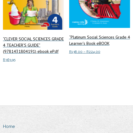
page
“Platinum Social Sciences Grade 4
“CLEVER SOCIAL SCIENCES GRADE
Learner’s Book eBOOK
4 TEACHER’S GUIDE”
(9781431804191) ebook ePdf
Price
R
138.00
–
R
224.00
range:
R
363.95
This
Select options
R138.00
product
through
Add to cart
has
R224.00
multiple
variants.
The
options
may
be
Home
chosen