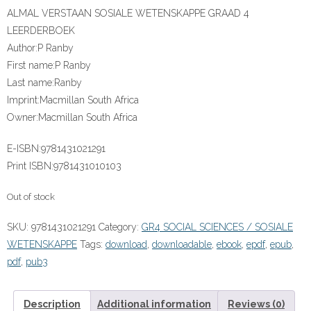
ALMAL VERSTAAN SOSIALE WETENSKAPPE GRAAD 4
LEERDERBOEK
Author:
P Ranby
First name:
P Ranby
Last name:
Ranby
Imprint:
Macmillan South Africa
Owner:
Macmillan South Africa
E-ISBN:
9781431021291
Print ISBN:
9781431010103
Out of stock
SKU:
9781431021291
Category:
GR4 SOCIAL SCIENCES / SOSIALE
WETENSKAPPE
Tags:
download
,
downloadable
,
ebook
,
epdf
,
epub
,
pdf
,
pub3
Description
Additional information
Reviews (0)