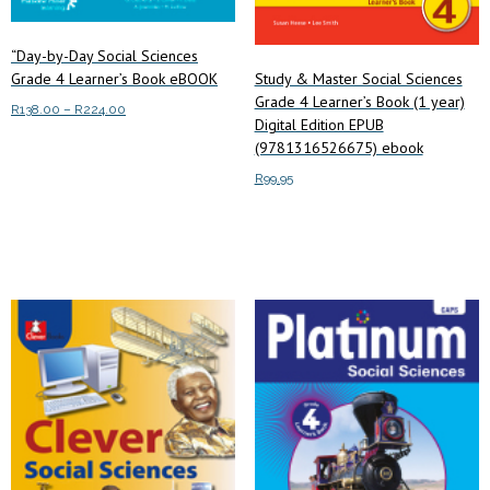
“Day-by-Day Social Sciences
Grade 4 Learner’s Book eBOOK
Study & Master Social Sciences
Grade 4 Learner’s Book (1 year)
Price
R
138.00
–
R
224.00
Digital Edition EPUB
range:
This
(9781316526675) ebook
Select options
R138.00
product
through
R
99.95
has
R224.00
multiple
Add to cart
variants.
The
options
may
be
chosen
on
the
product