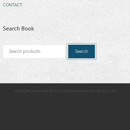
CONTACT
Search Book
Search
Search
for:
All Rights Reserved ©2023 | The Paperless School (Pty) Ltd
.