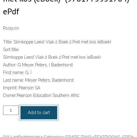
ePdf
R
109.00
Title:
Slimkoppe Lees! Vlak 2 Boek 2:Pret met kos (eBoek)
Sort title:
Slimkoppe Lees! Vlak 2 Boek 2:Pret met kos (eBoek)
Author:
G Meyer Peters, I Badenhorst
First name:
G, I
Last name:
Meyer Peters, Badenhorst
Imprint:
Pearson SA
Owner:
Pearson Education Southern Afric
“Slimkoppe
Add to cart
Lees!
Vlak
2