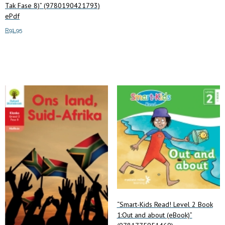
Tak Fase 8)” (9780190421793)
Add to cart
ePdf
R
91.95
Add to cart
“Smart-Kids Read! Level 2 Book
1:Out and about (eBook)”