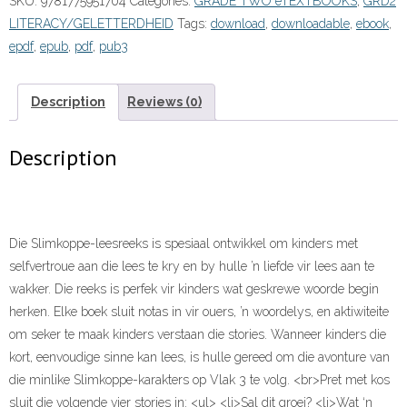
SKU:
9781775951704
Categories:
GRADE TWO eTEXTBOOKS
,
GRD2
Boek
LITERACY/GELETTERDHEID
Tags:
download
,
downloadable
,
ebook
,
2:Pret
epdf
,
epub
,
pdf
,
pub3
met
kos
(eBoek)”
Description
Reviews (0)
(9781775951704)
ePdf
Description
quantity
Die Slimkoppe-leesreeks is spesiaal ontwikkel om kinders met
selfvertroue aan die lees te kry en by hulle ’n liefde vir lees aan te
wakker. Die reeks is perfek vir kinders wat geskrewe woorde begin
herken. Elke boek sluit notas in vir ouers, ’n woordelys, en aktiwiteite
om seker te maak kinders verstaan die stories. Wanneer kinders die
kort, eenvoudige sinne kan lees, is hulle gereed om die avonture van
die minlike Slimkoppe-karakters op Vlak 3 te volg. <br>Pret met kos
sluit die volgende vier stories in: <ul> <li>Sal dit groei? <li>Wat ‘n