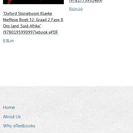
(9781775951469)
R
109.00
“Oxford Storieboom Klanke
Niefiksie Boek 32: Graad 2 Fase 8
Add to cart
Ons land, Suid-Afrika”
(9780195990997)ebook ePDF
R
78.95
Add to cart
Home
About Us
Why eTextbooks