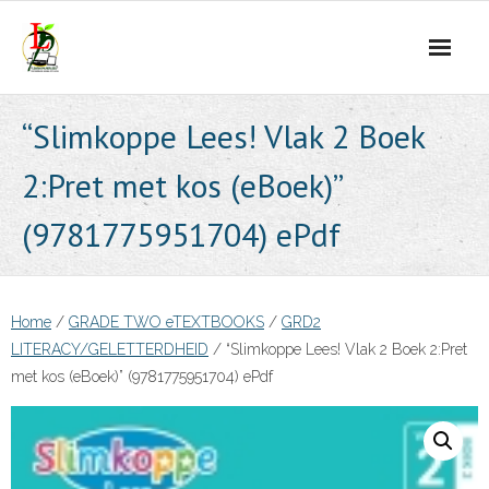
Skip
to
content
“Slimkoppe Lees! Vlak 2 Boek
2:Pret met kos (eBoek)”
(9781775951704) ePdf
Home
/
GRADE TWO eTEXTBOOKS
/
GRD2
LITERACY/GELETTERDHEID
/ “Slimkoppe Lees! Vlak 2 Boek 2:Pret
met kos (eBoek)” (9781775951704) ePdf