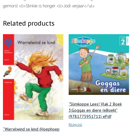
gemors! <li>Stinkie is honger <li>Jodi verjaar</ul>
Related products
“Slimkoppe Lees! Vlak 2 Boek
3:Goggas en diere (eBoek)”
(9781775951711) ePdf
R
109.00
“Warrelwind se kind (Hoephoep