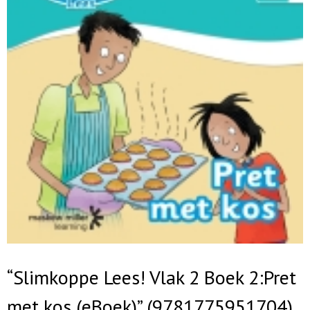
“Slimkoppe Lees! Vlak 2 Boek 2:Pret
met kos (eBoek)” (9781775951704)