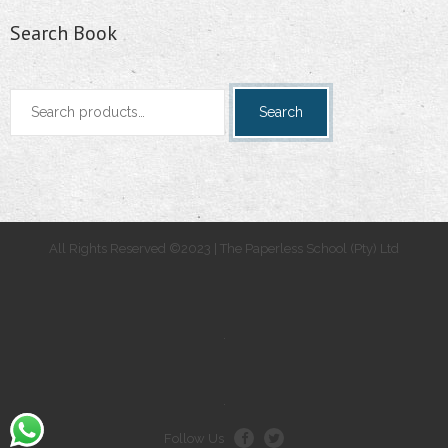
Search Book
Search
Search
for:
All Rights Reserved ©2023 | The Paperless School (Pty) Ltd
.
.
Follow Us