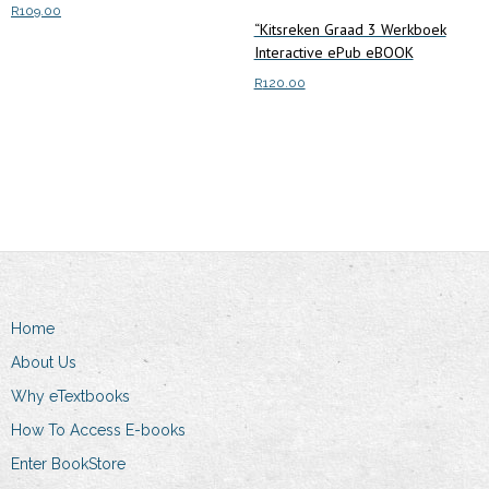
R
109.00
“Kitsreken Graad 3 Werkboek
Interactive ePub eBOOK
Add to cart
R
120.00
Add to cart
Home
About Us
Why eTextbooks
How To Access E-books
Enter BookStore