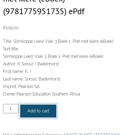
(9781775951735) ePdf
R
109.00
Title:
Slimkoppe Lees! Vlak 3 Boek 1: Pret met klere (eBoek)
Sort title:
Slimkoppe Lees! Vlak 3 Boek 1: Pret met klere (eBoek)
Author:
K Sorour, I Badenhorst
First name:
K, I
Last name:
Sorour, Badenhorst
Imprint:
Pearson SA
Owner:
Pearson Education Southern Africa
“Slimkoppe
Add to cart
Lees!
Vlak
3