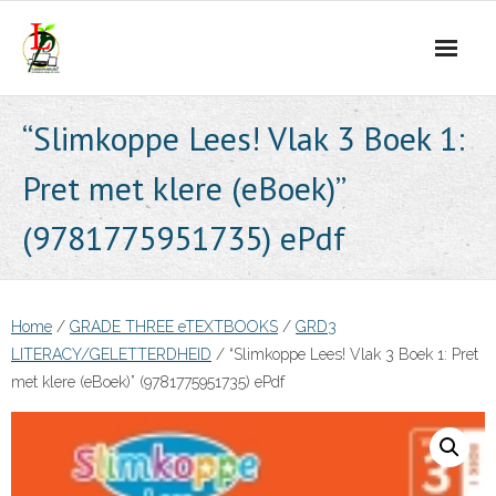
Skip
to
content
“Slimkoppe Lees! Vlak 3 Boek 1:
Pret met klere (eBoek)”
(9781775951735) ePdf
Home
/
GRADE THREE eTEXTBOOKS
/
GRD3
LITERACY/GELETTERDHEID
/ “Slimkoppe Lees! Vlak 3 Boek 1: Pret
met klere (eBoek)” (9781775951735) ePdf