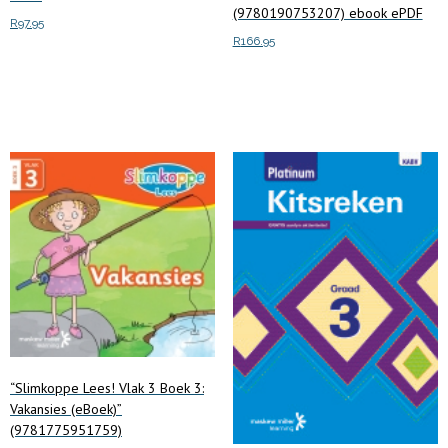
(9780190753207) ebook ePDF
R
97.95
R
166.95
Add to cart
Add to cart
“Slimkoppe Lees! Vlak 3 Boek 3:
Vakansies (eBoek)”
(9781775951759)