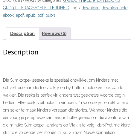
SKU:
9781775951735
Categories:
GRADE THREE eTEXTBOOKS
,
Boek
GRD3 LITERACY/GELETTERDHEID
Tags:
download
,
downloadable
,
1:
ebook
,
epdf
,
epub
,
pdf
,
pub3
Pret
met
klere
Description
Reviews (0)
(eBoek)”
(9781775951735)
Description
ePdf
quantity
Die Slimkoppe-leesreeks is spesiaal ontwikkel om kinders met
selfvertroue aan die lees te kry en by hulle ’n liefde vir lees aan te
wakker. Die reeks is perfek vir kinders wat geskrewe woorde begin
herken. Elke boek sluit notas in vir ouers, ’n woordelys, en aktiwiteite
om seker te maak kinders verstaan die stories. Wanneer kinders die
eenvoudige paragrawe kan lees, is hulle gereed om die avonture van
die minlike Slimkoppe-karakters op Vlak 4 te volg. <br>Pret me klere
sluit die volgende vier stories in: <ul> <li>’n Nuwe spinnekop