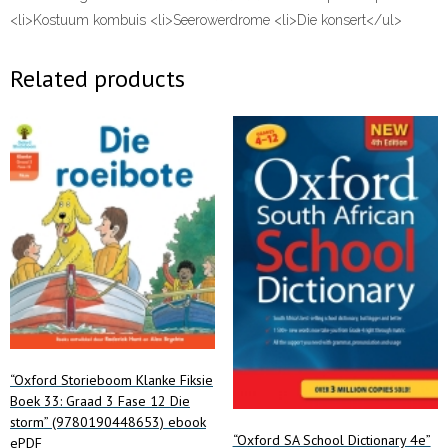
<li>Kostuum kombuis <li>Seerowerdrome <li>Die konsert</ul>
Related products
“Oxford Storieboom Klanke Fiksie
Boek 33: Graad 3 Fase 12 Die
storm” (9780190448653) ebook
“Oxford SA School Dictionary 4e”
ePDF