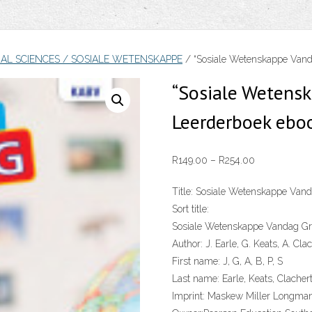
IAL SCIENCES / SOSIALE WETENSKAPPE
/ “Sosiale Wetenskappe Vand
“Sosiale Wetens
Leerderboek ebo
Price
R
149.00
–
R
254.00
range:
Title:
Sosiale Wetenskappe Vand
R149.00
Sort title:
through
Sosiale Wetenskappe Vandag Gr
R254.00
Author:
J. Earle, G. Keats, A. Cla
First name:
J, G, A, B, P, S
Last name:
Earle, Keats, Clacher
Imprint:
Maskew Miller Longma