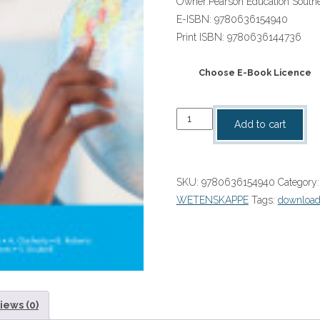
Owner:
Pearson Education Southe
E-ISBN:
9780636154940
Print ISBN:
9780636144736
Choose E-Book Licence
“Sosiale
Add to cart
Wetenskappe
Vandag
Graad
SKU:
9780636154940
Category
8
WETENSKAPPE
Tags:
downloa
Leerderboek
ebook
quantity
iews (0)