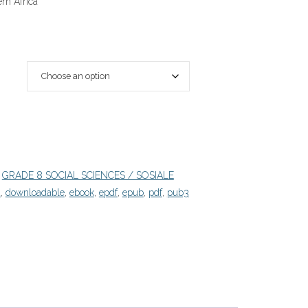
rn Africa
:
GRADE 8 SOCIAL SCIENCES / SOSIALE
d
,
downloadable
,
ebook
,
epdf
,
epub
,
pdf
,
pub3