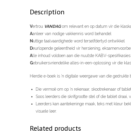
Description
V
ertrou
VANDAG
om relevant en op datum vir die klas
A
anleer van nodige vakkennis word behandel
N
uttige taalvaardighede word terselfdertyd ontwikkel
D
eurlopende geleentheid vir hersiening, eksamenvoorbe
A
lle inhoud voldoen aan die nuutste KABV-spesifikasies
G
ebruikersvriendelike alles-in-een-oplossing vir die kl
Hierdie e-boek is ’n digitale weergawe van die gedrukte 
Die vermoë om op ’n rekenaar, skootrekenaar of tablet
Soos leerders die skrifgrootte stel of die tablet draa
Leerders kan aantekeninge maak, teks met kleur bekle
visuele leer.
Related products