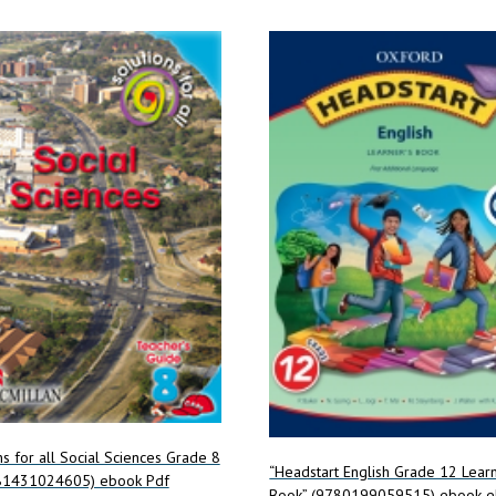
ns for all Social Sciences Grade 8
“Headstart English Grade 12 Learn
81431024605) ebook Pdf
Book” (9780199059515) ebook 