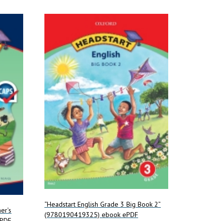
“Headstart English Grade 3 Big Book 2”
er’s
(9780190419325) ebook ePDF
ePDF