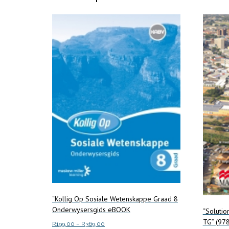
“Kollig Op Sosiale Wetenskappe Graad 8
Onderwysersgids eBOOK
“Solutio
TG” (97
Price
R
199.00
–
R
369.00