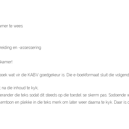
kamer te wees
reiding en -assessering
askamer!
boek wat vir die KABV goedgekeur is. Die e-boekformaat sluit die volgend
 na die inhoud te kyk;
i, verander die teks sodat dit steeds op die toestel se skerm pas. Sodoende
mtoon en plekke in die teks merk om later weer daarna te kyk. Daar is o