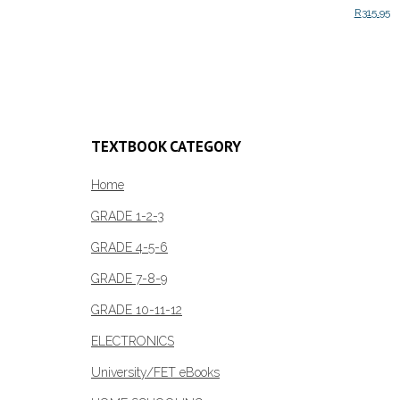
range:
R
315.95
This
Select options
R199.00
product
through
Add to c
has
R369.00
multiple
variants.
The
TEXTBOOK CATEGORY
options
may
Home
be
GRADE 1-2-3
chosen
on
GRADE 4-5-6
the
GRADE 7-8-9
product
page
GRADE 10-11-12
ELECTRONICS
University/FET eBooks