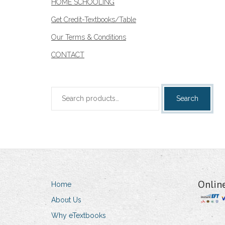
HOME SCHOOLING
Get Credit-Textbooks/Table
Our Terms & Conditions
CONTACT
Search
Search
for:
Onlin
Home
About Us
Why eTextbooks