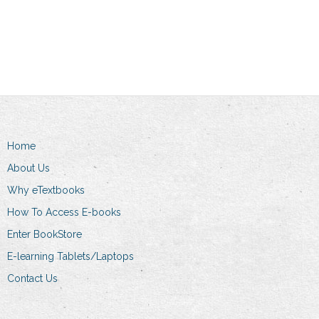
This
product
Select options
through
R169.00
product
has
R369.00
through
has
multiple
R274.00
multiple
variants.
variants.
The
The
options
options
may
may
be
Home
be
chosen
chosen
on
About Us
on
the
Why eTextbooks
the
product
How To Access E-books
product
page
Enter BookStore
page
E-learning Tablets/Laptops
Contact Us