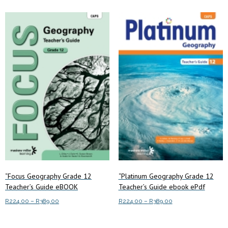
“Focus Geography Grade 12
“Platinum Geography Grade 12
Teacher’s Guide eBOOK
Teacher’s Guide ebook ePdf
Price
Price
R
224.00
–
R
389.00
R
224.00
–
R
389.00
range:
range:
This
This
Select options
Select options
R224.00
R224.00
product
product