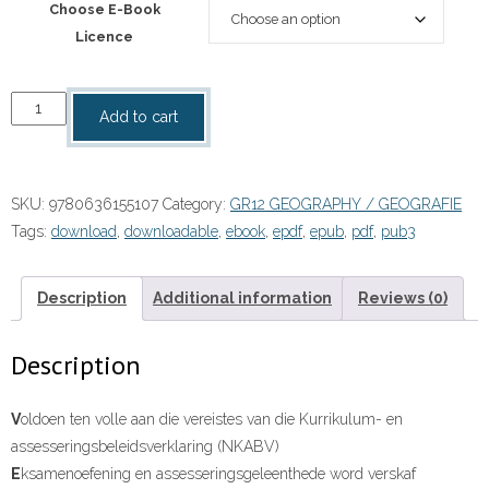
Choose E-Book
Licence
“Verken
Add to cart
Geografie
Graad
12
SKU:
9780636155107
Category:
GR12 GEOGRAPHY / GEOGRAFIE
Leerdersboek
Tags:
download
,
downloadable
,
ebook
,
epdf
,
epub
,
pdf
,
pub3
eBoek
quantity
Description
Additional information
Reviews (0)
Description
V
oldoen ten volle aan die vereistes van die Kurrikulum- en
assesseringsbeleidsverklaring (NKABV)
E
ksamenoefening en assesseringsgeleenthede word verskaf