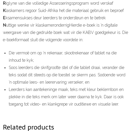
R
iglyne van die volledige Assesseringsprogram word verskaf
K
laskamers regoor Suid-Afrika het die materiaal gebruik en beproef
E
ksamensukses deur leerders te ondersteun en te betrek
N
uttige wenke vir klaskameronderrigHierdie e-boek is ’n digitale
weergawe van die gedrukte boek wat vir die KABV goedgekeur is. Die
e-boekformaat sluit die volgende voordele in:
Die vermoë om op ’n rekenaar, skootrekenaar of tablet na die
inhoud te kyk;
Soos leerders die skrifgrootte stel of die tablet draai, verander die
teks sodat dit steeds op die toestel se skerm pas. Sodoende word
’n optimale lees- en leerervaring verseker; en
Leerders kan aantekeninge maak, teks met kleur beklemtoon en
plekke in die teks merk om later weer daarna te kyk. Daar is ook
toegang tot video- en klankgrepe vir ouditiewe en visuele leer.
Related products