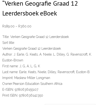
“Verken Geografie Graad 12
Leerdersboek eBoek
Price
R
189.00
–
R
360.00
range:
Title:
Verken Geografie Graad 12 Leerdersboek
R189.00
Sort title:
through
Verken Geografie Graad 12 Leerdersboek
R360.00
Author:
J. Earle, G. Keats, A. Nxele, L. Dilley, G. Ravenscroft, K.
Euston-Brown
First name:
J, G, A, L, G, K
Last name:
Earle, Keats, Nxele, Dilley, Ravenscroft, Euston-B
Imprint:
Maskew Miller Longman
Owner:
Pearson Education Southern Africa
E-ISBN:
9780636155107
Print ISBN:
9780636142350