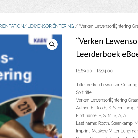
ORIENTATION/ LEWENSORIËNTERING
/ “Verken LewensoriÌÇntering Gr
“Verken Lewensor
Leerderboek eBo
Price
R
169.00
–
R
274.00
range:
Title:
Verken LewensoriÌÇntering
R169.00
Sort title:
through
Verken LewensoriÌÇntering Graa
R274.00
Author:
E. Rooth, S. Steenkamp, 
First name:
E, S, M, S, A, A
Last name:
Rooth, Steenkamp, M
Imprint:
Maskew Miller Longma