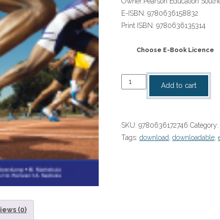
Owner:
Pearson Education Southe
E-ISBN:
9780636158832
Print ISBN:
9780636135314
Choose E-Book Licence
“Verken
Add to cart
LewensoriÌÇntering
Graad
11
SKU:
9780636172746
Category
Leerderboek
Tags:
download
,
downloadable
,
eBoek
quantity
iews (0)