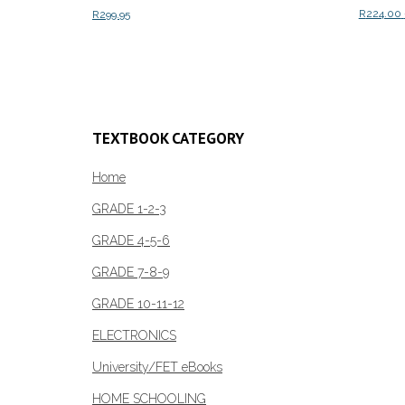
R
224.00
R
299.95
Select o
Add to cart
TEXTBOOK CATEGORY
Home
GRADE 1-2-3
GRADE 4-5-6
GRADE 7-8-9
GRADE 10-11-12
ELECTRONICS
University/FET eBooks
HOME SCHOOLING