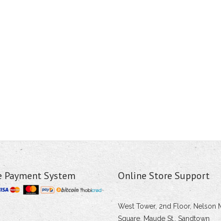
e Payment System
Online Store Support
West Tower, 2nd Floor, Nelson 
Square, Maude St., Sandtown