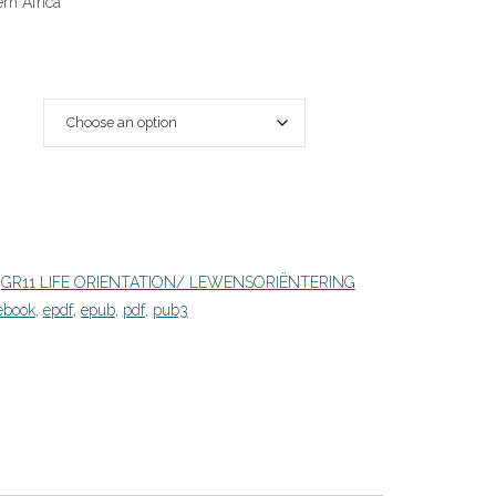
rn Africa
:
GR11 LIFE ORIENTATION/ LEWENSORIËNTERING
ebook
,
epdf
,
epub
,
pdf
,
pub3