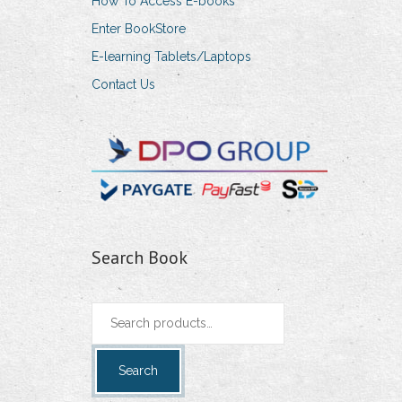
How To Access E-books
Enter BookStore
E-learning Tablets/Laptops
Contact Us
Search Book
Search
for:
Search