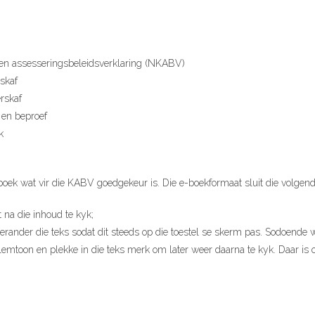
- en assesseringsbeleidsverklaring (NKABV)
skaf
rskaf
 en beproef
k
boek wat vir die KABV goedgekeur is. Die e-boekformaat sluit die volgend
 na die inhoud te kyk;
i, verander die teks sodat dit steeds op die toestel se skerm pas. Sodoende
mtoon en plekke in die teks merk om later weer daarna te kyk. Daar is o