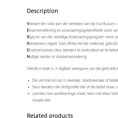
Description
V
oldoen ten volle aan die vereistes van die Kurrikulum
E
ksamenoefening en assesseringsgeleenthede word ver
R
iglyne van die volledige Assesseringsprogram word ve
K
laskamers regoor Suid-Afrika het die materiaal gebruik
E
ksamensukses deur leerders te ondersteun en te betre
N
uttige wenke vir klaskameronderrig
Hierdie e-boek is ’n digitale weergawe van die gedrukte 
Die vermoë om op ’n rekenaar, skootrekenaar of tablet
Soos leerders die skrifgrootte stel of die tablet draa
Leerders kan aantekeninge maak, teks met kleur bekle
visuele leer.
Related products