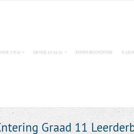
ADE 7-8-9
GRADE 10-11-12
ENTER BOOKSTORE
E-LEA
Çntering Graad 11 Leerder