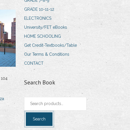
GRADE 7-8-9
GRADE 10-11-12
ELECTRONICS
University/FET eBooks
HOME SCHOOLING
Get Credit-Textbooks/Table
Our Terms & Conditions
CONTACT
 104
Search Book
za
Search
for:
Search