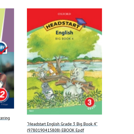
tering
“Headstart English Grade 3 Big Book 4”
(9780190415808) EBOOK Epdf