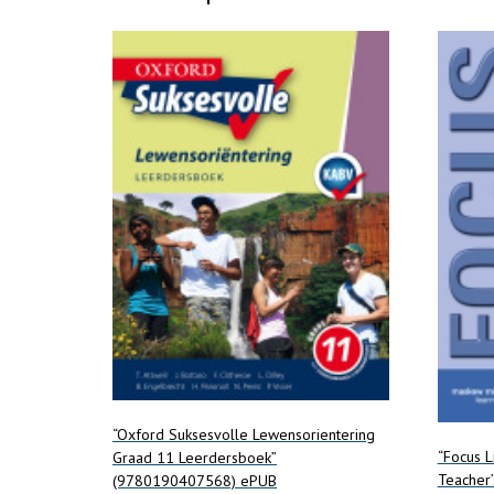
“Oxford Suksesvolle Lewensorientering
“Focus L
Graad 11 Leerdersboek”
Teacher
(9780190407568) ePUB