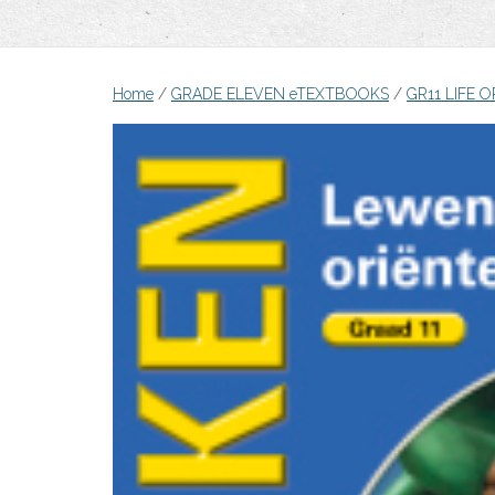
Home
/
GRADE ELEVEN eTEXTBOOKS
/
GR11 LIFE 