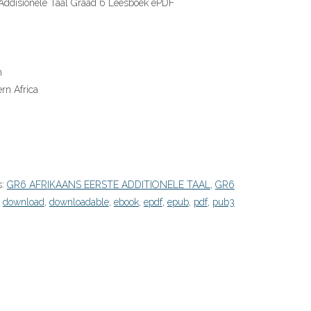
 Addisionele Taal Graad 6 Leesboek ePDF
n
rn Africa
s:
GR6 AFRIKAANS EERSTE ADDITIONELE TAAL
,
GR6
:
download
,
downloadable
,
ebook
,
epdf
,
epub
,
pdf
,
pub3