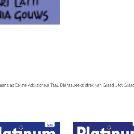
(1
year
licence)
quantity
ikaans as Eerste Addisionele Taal. Dié taalreeks strek van Graad 1 tot Gra
)