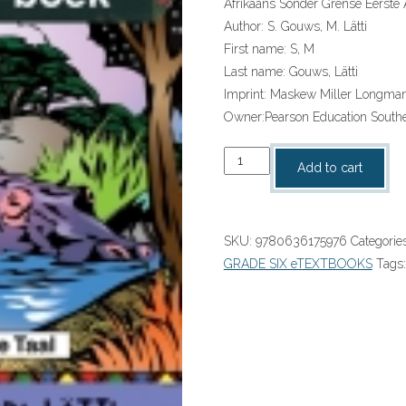
Afrikaans Sonder Grense Eerste
Author:
S. Gouws, M. Lätti
First name:
S, M
Last name:
Gouws, Lätti
Imprint:
Maskew Miller Longma
Owner:
Pearson Education Southe
“Afrikaans
Add to cart
Sonder
Grense
Eerste
SKU:
9780636175976
Categorie
Addisionele
GRADE SIX eTEXTBOOKS
Tags
Taal
Graad
6
Leesboek
ePDF”
(9780636175976)