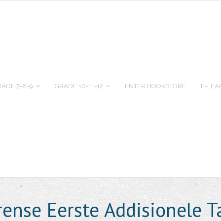
ADE 7-8-9
GRADE 10-11-12
ENTER BOOKSTORE
E-LEA
rense Eerste Addisionele T