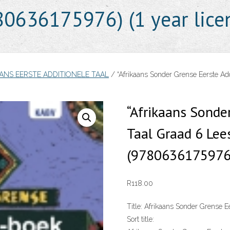
0636175976) (1 year lice
ANS EERSTE ADDITIONELE TAAL
/ “Afrikaans Sonder Grense Eerste Ad
“Afrikaans Sonde
Taal Graad 6 Lee
(9780636175976) 
R
118.00
Title:
Afrikaans Sonder Grense E
Sort title: