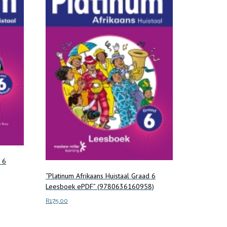
d 6
“Platinum Afrikaans Huistaal Graad 6
Leesboek ePDF” (9780636160958)
R
175.00
Add to cart