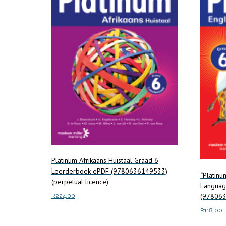
Platinum Afrikaans Huistaal Graad 6
Leerderboek ePDF (9780636149533)
“Platinu
(perpetual licence)
Languag
(978063
R
224.00
R
118.00
Add to cart