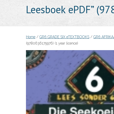
Leesboek ePDF” (978
Home
/
GR6 GRADE SIX eTEXTBOOKS
/
GR6 AFRIKA
(9780636175976) (1 year licence)