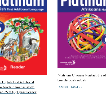
“Platinum Afrikaans Huistaal Graa
Leerderboek eBoek
m English First Additional
e Grade 6 Reader ePdf”
Price
R
138.00
–
R
224.00
6175914) (1 year licence)
range:
This
Select options
R138.00
product
through
has