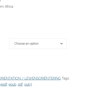
n
rn Africa
 ORIENTATION / LEWENSORIËNTERING
Tags:
,
epdf
,
epub
,
pdf
,
pub3