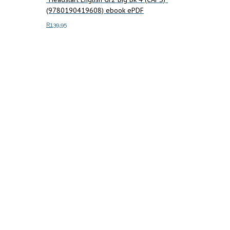
(9780190419608) ebook ePDF
R
139.95
Add to cart