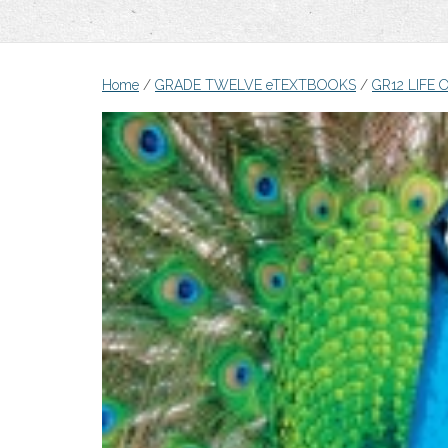
Home
/
GRADE TWELVE eTEXTBOOKS
/
GR12 LIFE