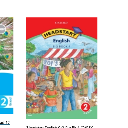
aad 12
“Headstart English Gr2 Big Bk 4 (CAPS)”