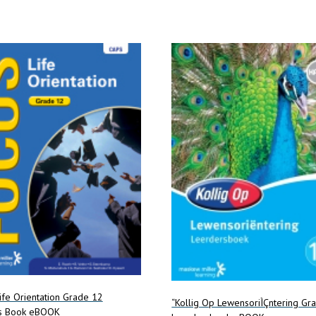
ife Orientation Grade 12
“Kollig Op LewensoriÌÇntering Gr
’s Book eBOOK