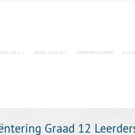
ADE 7-8-9
GRADE 10-11-12
ENTER BOOKSTORE
E-LEA
iëntering Graad 12 Leerd