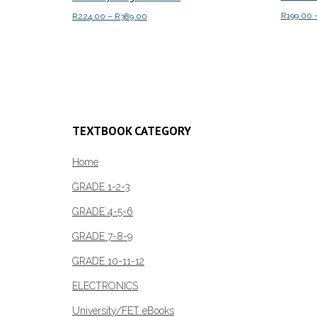
R
199.00
Price
R
224.00
–
R
389.00
range:
This
Select o
Select options
R224.00
product
through
has
R389.00
multiple
variants.
The
TEXTBOOK CATEGORY
options
may
Home
be
GRADE 1-2-3
chosen
GRADE 4-5-6
on
the
GRADE 7-8-9
product
GRADE 10-11-12
page
ELECTRONICS
University/FET eBooks