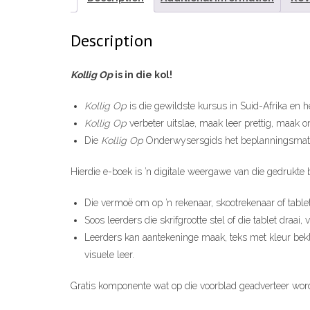
Description
Kollig Op
is in die kol!
Kollig Op
is die gewildste kursus in Suid-Afrika en he
Kollig Op
verbeter uitslae, maak leer prettig, maak on
Die
Kollig Op
Onderwysersgids het beplanningsmater
Hierdie e-boek is ’n digitale weergawe van die gedrukte 
Die vermoë om op ’n rekenaar, skootrekenaar of tablet
Soos leerders die skrifgrootte stel of die tablet draa
Leerders kan aantekeninge maak, teks met kleur bekle
visuele leer.
Gratis komponente wat op die voorblad geadverteer wor