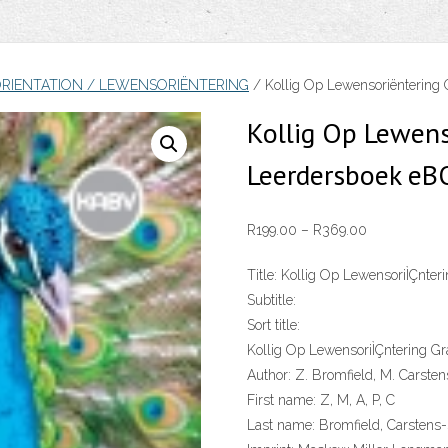
 ORIENTATION / LEWENSORIËNTERING
/ Kollig Op Lewensoriëntering
Kollig Op Lewens
Leerdersboek e
Price
R
199.00
–
R
369.00
range:
Title:
Kollig Op LewensoriÌÇnteri
R199.00
Subtitle:
through
Sort title:
R369.00
Kollig Op LewensoriÌÇntering G
Author:
Z. Bromfield, M. Carstens-
First name:
Z, M, A, P, C
Last name:
Bromfield, Carstens-S