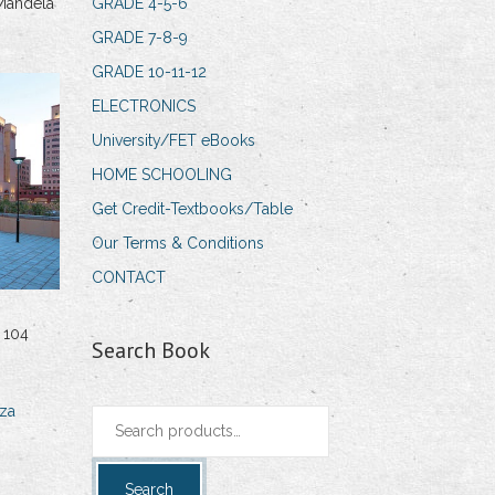
Mandela
GRADE 4-5-6
GRADE 7-8-9
GRADE 10-11-12
ELECTRONICS
University/FET eBooks
HOME SCHOOLING
Get Credit-Textbooks/Table
Our Terms & Conditions
CONTACT
 104
Search Book
za
Search
for:
Search