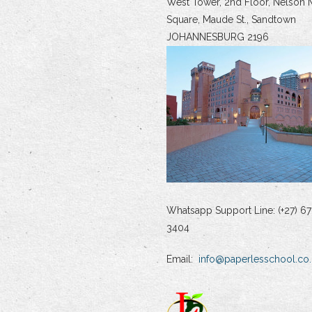
West Tower, 2nd Floor, Nelson 
Square, Maude St., Sandtown
JOHANNESBURG 2196
Whatsapp Support Line: (+27) 67
3404
Email:
info@paperlesschool.co.