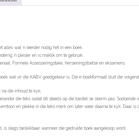
t alles wat ’n leerder nodig het in een boek.
derrig ’n plesier en is maklik om te gebruik.
iaal, Formele Assesseringstake, hersieningstoetse en eksamens.
boek wat vir die KABV goedgekeur is. Die e-boekformaat sluit die volgend
 na die inhoud te kyk;
i, verander die teks sodat dit steeds op die toestel se skerm pas. Sodoende
mtoon en plekke in die teks merk om later weer daarna te kyk. Daar is o
d, is slegs beskikbaar wanneer die gedrukte boek aangekoop word.