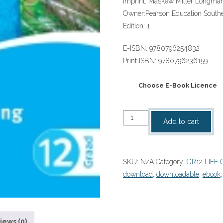
Imprint:
Maskew Miller Longma
Owner:
Pearson Education Southe
Edition:
1
E-ISBN:
9780796254832
Print ISBN:
9780796236159
Choose E-Book Licence
Kollig
Add to cart
Op
Lewensoriëntering
Graad
SKU:
N/A
Category:
GR12 LIFE
12
download
,
downloadable
,
ebook
Leerdersboek
eBOOK
quantity
iews (0)