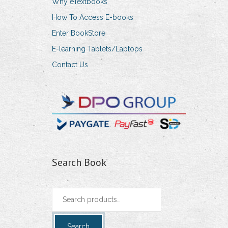
Why eTextbooks
How To Access E-books
Enter BookStore
E-learning Tablets/Laptops
Contact Us
Search Book
Search
for:
Search