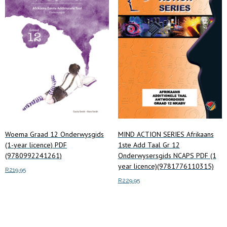
may
be
chosen
on
the
product
page
Woema Graad 12 Onderwysgids
MIND ACTION SERIES Afrikaans
(1-year licence) PDF
1ste Add Taal Gr 12
(9780992241261)
Onderwysersgids NCAPS PDF (1
year licence)(9781776110315)
R
219.95
R
229.95
Add to cart
Add to cart