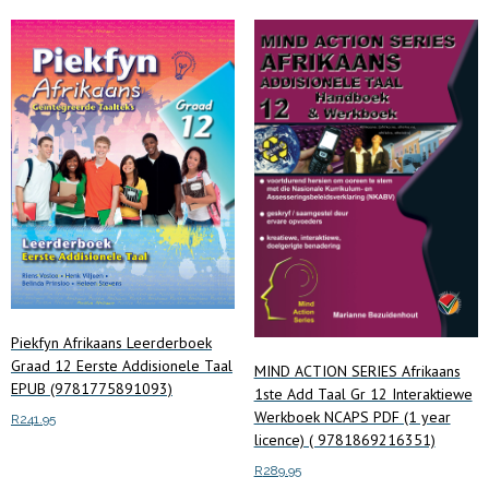
Piekfyn Afrikaans Leerderboek
Graad 12 Eerste Addisionele Taal
MIND ACTION SERIES Afrikaans
EPUB (9781775891093)
1ste Add Taal Gr 12 Interaktiewe
Werkboek NCAPS PDF (1 year
R
241.95
licence) ( 9781869216351)
Add to cart
R
289.95