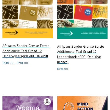
Afrikaans Sonder Grense Eerste
Afrikaans Sonder Grense Eerste
Addisionele Taal Graad 12
Addisionele Taal Graad 12
Onderwysersgids eBOOK ePdf
Leedersboek ePDF (One Year
licence)
Price
R
196.00
–
R
369.00
range:
R
199.00
This
Select options
R196.00
product
through
Add to cart
has
R369.00
multiple
variants.
The
options