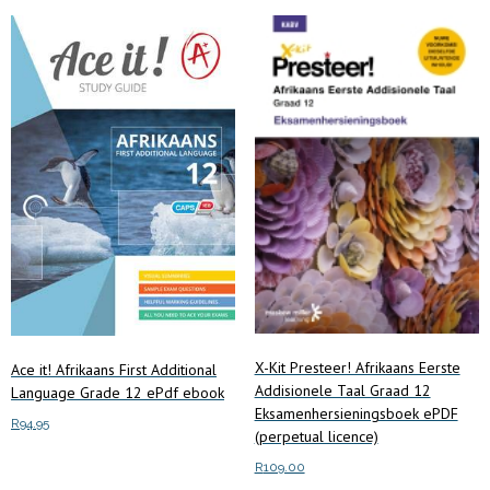
price:
low
to
high
X-Kit Presteer! Afrikaans Eerste
Ace it! Afrikaans First Additional
Addisionele Taal Graad 12
Language Grade 12 ePdf ebook
Eksamenhersieningsboek ePDF
R
94.95
(perpetual licence)
Add to cart
R
109.00