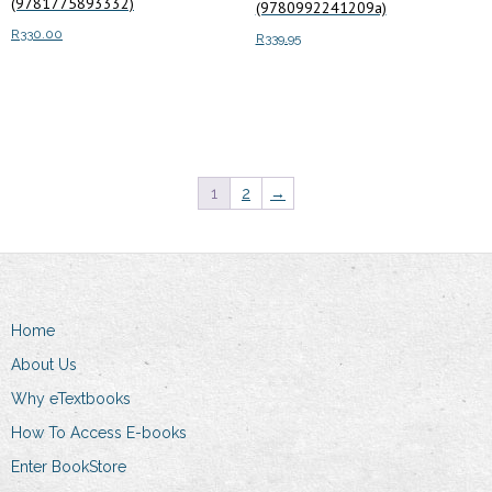
(9781775893332)
(9780992241209a)
R
330.00
R
339.95
Add to cart
Add to cart
1
2
→
Home
About Us
Why eTextbooks
How To Access E-books
Enter BookStore