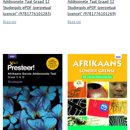
Addisionele Taal Graad 12
Addisionele Taal Graad 12
Studiegids ePDF (perpetual
Studiegids ePDF (perpetual
licence)” (9781776101283)
licence)” (9781776101269)
R
122.00
R
122.00
Add to cart
Add to cart