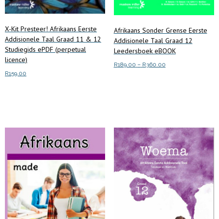
X-Kit Presteer! Afrikaans Eerste
Afrikaans Sonder Grense Eerste
Addisionele Taal Graad 11 & 12
Addisionele Taal Graad 12
Studiegids ePDF (perpetual
Leedersboek eBOOK
licence)
Price
R
189.00
–
R
360.00
R
159.00
range:
This
Select options
R189.00
product
Add to cart
through
has
R360.00
multiple
variants.
The
options
may
be
chosen
on
the