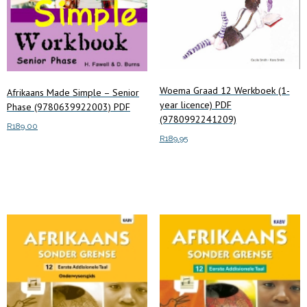
product
page
Woema Graad 12 Werkboek (1-
Afrikaans Made Simple – Senior
year licence) PDF
Phase (9780639922003) PDF
(9780992241209)
R
189.00
R
189.95
Add to cart
Add to cart